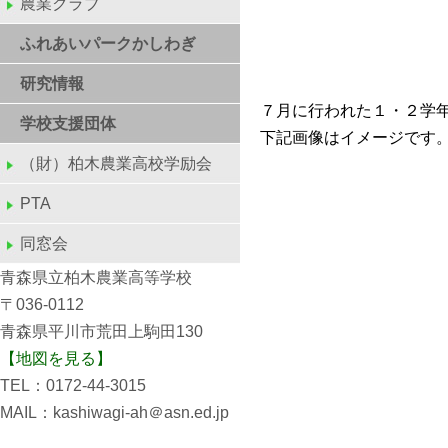
農業クラブ
ふれあいパークかしわぎ
研究情報
７月に行われた１・２学
学校支援団体
下記画像はイメージで
（財）柏木農業高校学励会
PTA
同窓会
青森県立柏木農業高等学校
〒036-0112
青森県平川市荒田上駒田130
【地図を見る】
TEL：0172-44-3015
MAIL：kashiwagi-ah＠asn.ed.jp