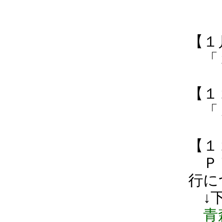
【１
「２
【１
「１
【１
ＰＴ
行に
↓下
青