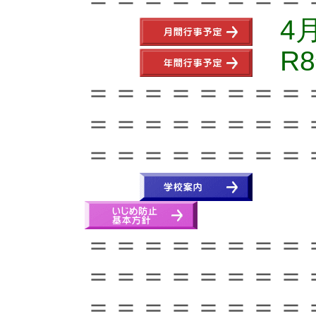
4
R
＝＝＝＝＝＝＝＝
＝＝＝＝＝＝＝＝
＝＝＝＝＝＝＝＝
＝＝＝＝＝＝＝＝
＝＝＝＝＝＝＝＝
＝＝＝＝＝＝＝＝