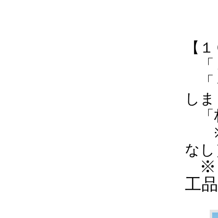
【１
「１
「＃
し
「柏
※柏
なし
※
工