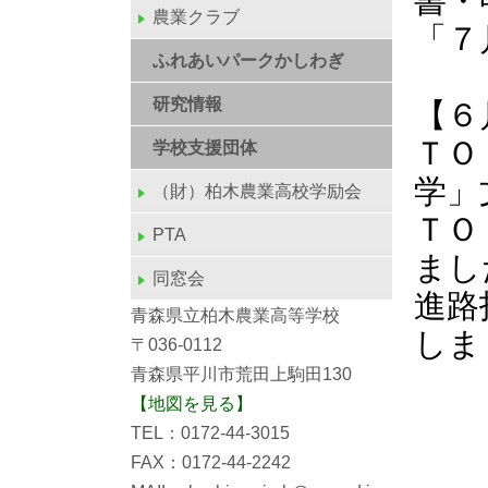
書・
農業クラブ
「７
ふれあいパークかしわぎ
研究情報
【６
ＴＯ
学校支援団体
学」
（財）柏木農業高校学励会
ＴＯ
PTA
まし
同窓会
進路
青森県立柏木農業高等学校
しま
〒036-0112
青森県平川市荒田上駒田130
【地図を見る】
TEL：0172-44-3015
FAX：0172-44-2242