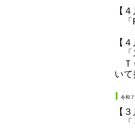
【４
「R
【４
「ス
ＴＯ
いて
令和７
【３
「４