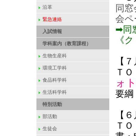
同窓
沿革
会ペ
緊急連絡
➡同
入試情報
《ク
学科案内（教育課程）
生物生産科
【７
環境工学科
ＴＯ
ォ
食品科学科
要綱
生活科学科
特別活動
【６
部活動
ＴＯ
生徒会