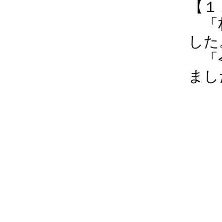
【１
「柏
した
「令
まし