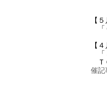
【５
「６
【４
「５
ＴＯ
催記