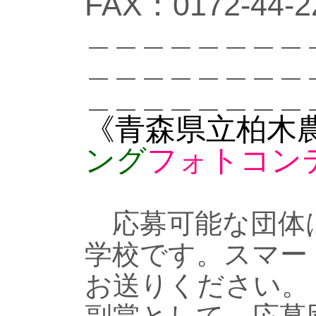
FAX：0172-44-2
＿＿＿＿＿＿＿＿
＿＿＿＿＿＿＿＿
＿＿＿＿＿＿＿＿
《青森県立柏木
ング
フォトコン
応募可能な団体は
学校です。スマー
お送りください。